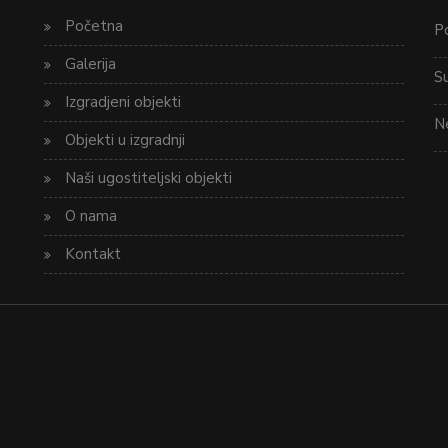
Početna
Po
Galerija
S
Izgradjeni objekti
Ne
Objekti u izgradnji
Naši ugostiteljski objekti
O nama
Kontakt