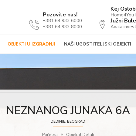
Kej Oslob
Pozovite nas!
Home4You B
Južni Bule
+381 64 933 6000
+381 64 933 8000
Avala invest
OBJEKTI U IZGRADNJI
NAŠI UGOSTITELJSKI OBJEKTI
NEZNANOG JUNAKA 6A
DEDINJE, BEOGRAD
Početna
Objekat Detalj