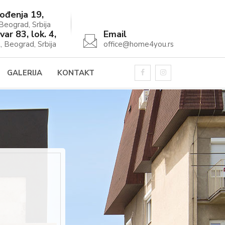
ođenja 19,
eograd, Srbija
var 83, lok. 4,
Email
, Beograd, Srbija
office@home4you.rs
GALERIJA
KONTAKT