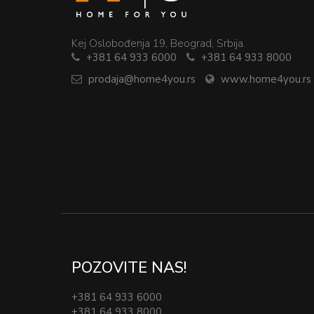
Kej Oslobođenja 19, Beograd, Srbija.
+381 64 933 6000
+381 64 933 8000
prodaja@home4you.rs
www.home4you.rs
POZOVITE NAS!
+381 64 933 6000
+381 64 933 8000