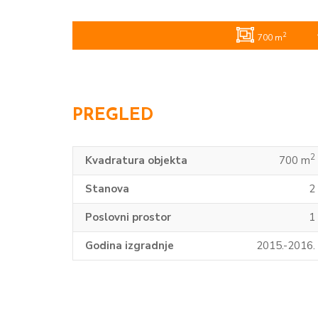
2
700 m
PREGLED
2
Kvadratura objekta
700 m
Stanova
2
Poslovni prostor
1
Godina izgradnje
2015.-2016.