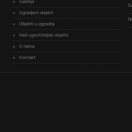
Galerija
S
Izgradjeni objekti
Ne
Objekti u izgradnji
Naši ugostiteljski objekti
O nama
Kontakt