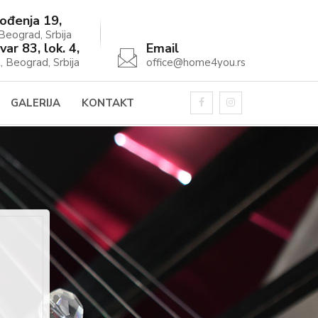
ođenja 19,
eograd, Srbija
var 83, lok. 4,
Email
, Beograd, Srbija
office@home4you.rs
GALERIJA
KONTAKT