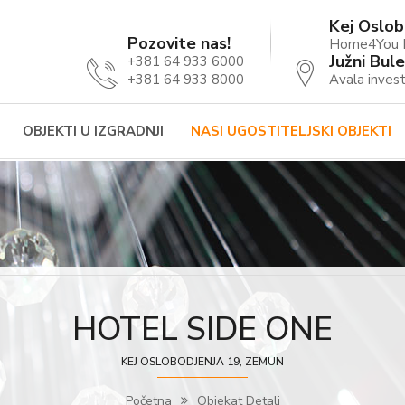
Kej Oslob
Pozovite nas!
Home4You B
Južni Bule
+381 64 933 6000
+381 64 933 8000
Avala invest
OBJEKTI U IZGRADNJI
NASI UGOSTITELJSKI OBJEKTI
HOTEL SIDE ONE
KEJ OSLOBODJENJA 19, ZEMUN
Početna
Objekat Detalj