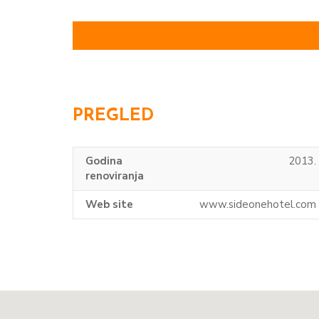
PREGLED
Godina
2013.
renoviranja
Web site
www.sideonehotel.com